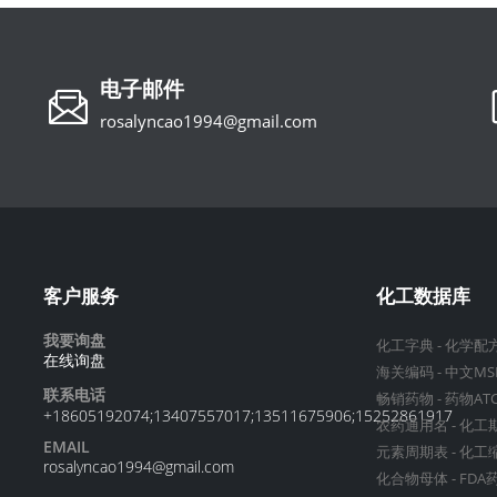
电子邮件
rosalyncao1994@gmail.com
客户服务
化工数据库
我要询盘
化工字典
-
化学配
在线询盘
海关编码
-
中文MS
联系电话
畅销药物
-
药物AT
+18605192074;13407557017;13511675906;15252861917
农药通用名
-
化工
EMAIL
元素周期表
-
化工
rosalyncao1994@gmail.com
化合物母体
-
FDA