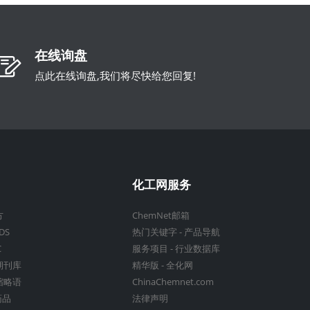
在线询盘
点此在线询盘,我们将尽快给您回复!
化工网服务
方
ChemNet邮箱
DS
热门关键字
-
产品导航
C
服务项目
-
行业数据库
期刊库
精华版
-
全化网
缩略语
ChinaChemnet.com
药品
法律声明